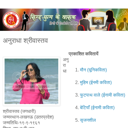
अनुराधा श्रीवास्तव
प्रकाशित कवितायें
अनु
रा
मौन (यूनिकविता)
धा
मुहिम (ईनमी कविता)
फुटपाथ वाले (ईनामी कविता)
बेटियाँ (ईनामी कविता)
श्रीवास्तव (जगधारी)
जन्मस्थान-लखनऊ (उतरप्रदेश)
सृजनशील
जन्मतिथि-१९-९-१९६१